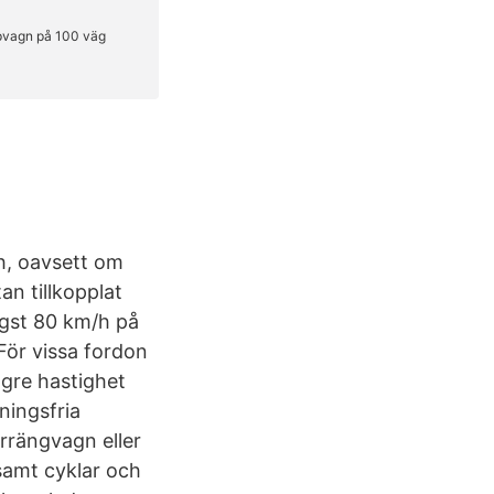
/h, oavsett om
an tillkopplat
ögst 80 km/h på
 För vissa fordon
ägre hastighet
ningsfria
rrängvagn eller
samt cyklar och