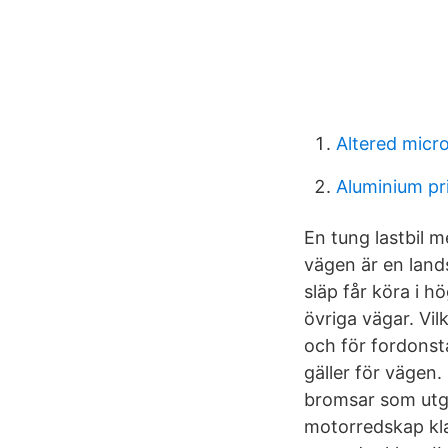
Altered micr
Aluminium pr
En tung lastbil m
vägen är en lands
släp får köra i 
övriga vägar. Vil
och för fordonst
gäller för vägen
bromsar som utgö
motorredskap kla