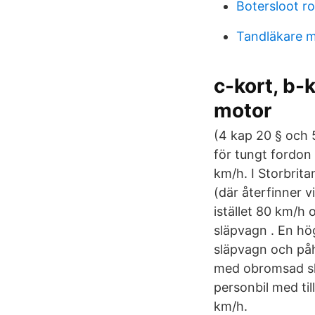
Botersloot r
Tandläkare 
c-kort, b-
motor
(4 kap 20 § och 5
för tungt fordon
km/h. I Storbrit
(där återfinner vi
istället 80 km/h 
släpvagn . En hög
släpvagn och påh
med obromsad slä
personbil med ti
km/h.