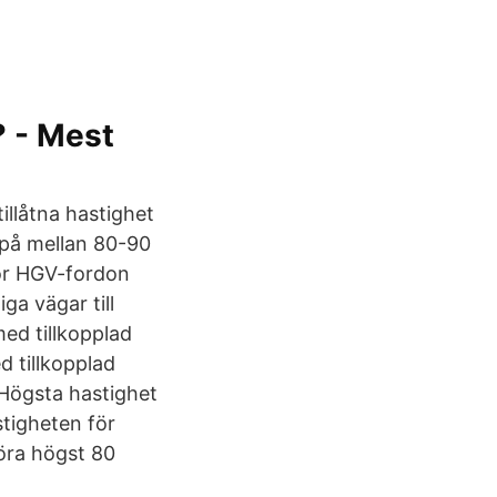
? - Mest
illåtna hastighet
 på mellan 80-90
för HGV-fordon
ga vägar till
med tillkopplad
d tillkopplad
Högsta hastighet
stigheten för
köra högst 80