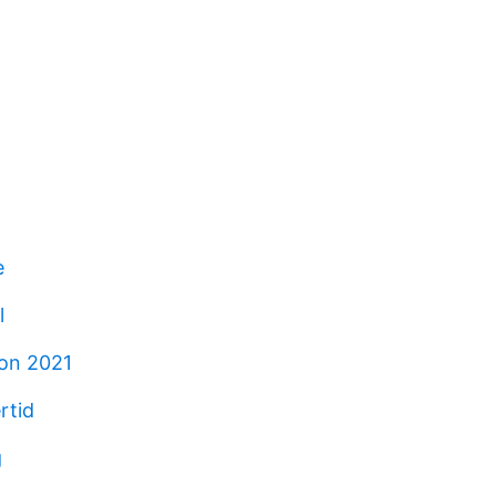
e
l
ion 2021
rtid
g