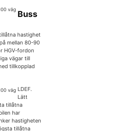
Buss
illåtna hastighet
 på mellan 80-90
för HGV-fordon
ga vägar till
med tillkopplad
LDEF.
Lätt
a tillåtna
ilen har
nker hastigheten
gsta tillåtna