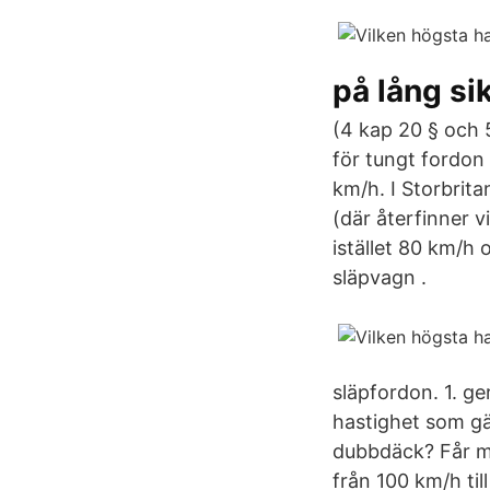
på lång si
(4 kap 20 § och 5
för tungt fordon
km/h. I Storbrit
(där återfinner vi
istället 80 km/h 
släpvagn .
släpfordon. 1. ge
hastighet som gä
dubbdäck? Får m
från 100 km/h ti