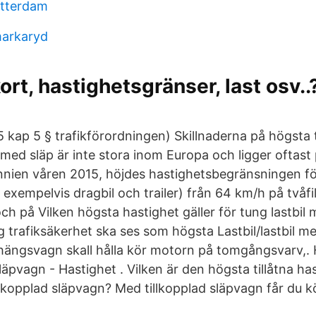
otterdam
markaryd
kort, hastighetsgränser, last osv..
 kap 5 § trafikförordningen) Skillnaderna på högsta t
 med släp är inte stora inom Europa och ligger oftast
annien våren 2015, höjdes hastighetsbegränsningen 
 exempelvis dragbil och trailer) från 64 km/h på tvåfili
och på Vilken högsta hastighet gäller för tung lastbil 
 trafiksäkerhet ska ses som högsta Lastbil/lastbil me
ängsvagn skall hålla kör motorn på tomgångsvarv,. 
pvagn - Hastighet . Vilken är den högsta tillåtna ha
llkopplad släpvagn? Med tillkopplad släpvagn får du 