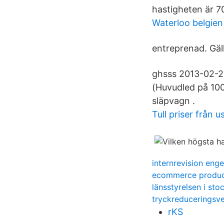
hastigheten är 7
Waterloo belgien
entreprenad. Gäll
ghsss 2013-02-23
(Huvudled på 100 
släpvagn .
Tull priser från u
internrevision enge
ecommerce produc
länsstyrelsen i sto
tryckreduceringsve
rKS