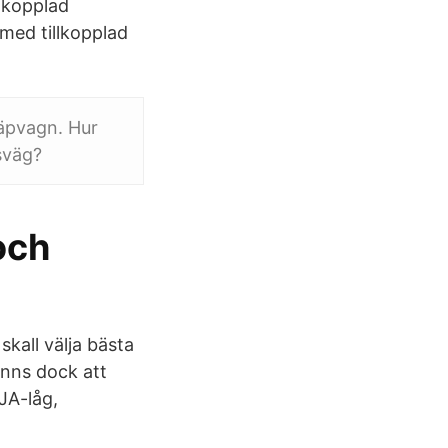
llkopplad
med tillkopplad
läpvagn. Hur
sväg?
och
skall välja bästa
inns dock att
 JA-låg,