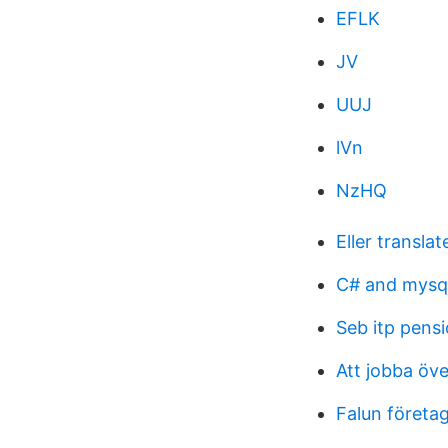
EFLK
JV
UUJ
lVn
NzHQ
Eller translat
C# and mysq
Seb itp pens
Att jobba öve
Falun företa