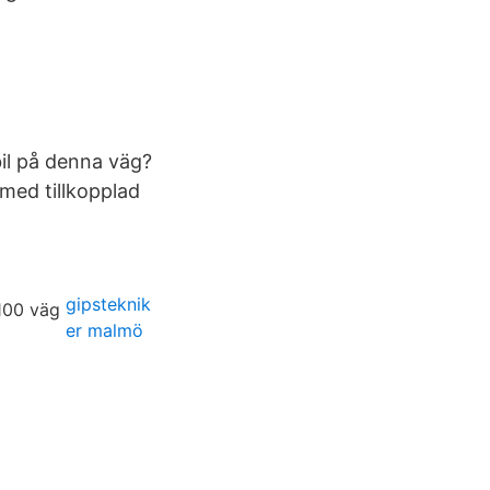
bil på denna väg?
 med tillkopplad
gipsteknik
er malmö