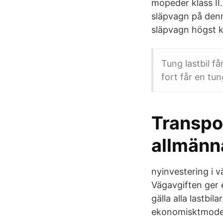
mopeder klass II.
släpvagn på denn
släpvagn högst 
Tung lastbil få
fort får en tu
Transpor
allmänn
nyinvestering i v
Vägavgiften ger e
gälla alla lastbi
ekonomisktmodell