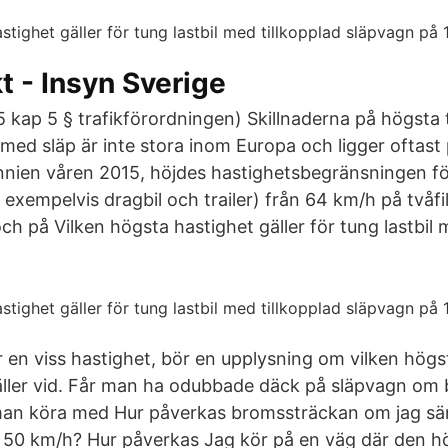
kt - Insyn Sverige
 kap 5 § trafikförordningen) Skillnaderna på högsta t
 med släp är inte stora inom Europa och ligger oftast
annien våren 2015, höjdes hastighetsbegränsningen 
 exempelvis dragbil och trailer) från 64 km/h på tvåfili
och på Vilken högsta hastighet gäller för tung lastbil 
r en viss hastighet, bör en upplysning om vilken högst
ller vid. Får man ha odubbade däck på släpvagn om b
an köra med Hur påverkas bromssträckan om jag sä
ll 50 km/h? Hur påverkas Jag kör på en väg där den hö