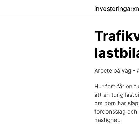
investeringarx
Trafik
lastbi
Arbete på väg - 
Hur fort får en t
att en tung last
om dom har släp.
fordonsslag och 
hastighet.