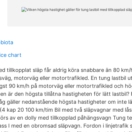
obiota
ice chart
ed tillkopplat släp får aldrig köra snabbare än 80 km
väg, motorväg eller motortrafikled. En tung lastbil ut
högst 90 km/h på motorväg eller motortrafikled och h
ken är den högsta tillåtna hastigheten för lätt lastbil?
åg gäller nedanstående högsta hastigheter om inte l
. (4 kap 20 100 km/tim Bil med två släpvagnar med lås
rs av en dolly med tillkopplad påhängsvagn Tung te
ss I med en obromsad släpvagn. Fordon i linjetrafik 