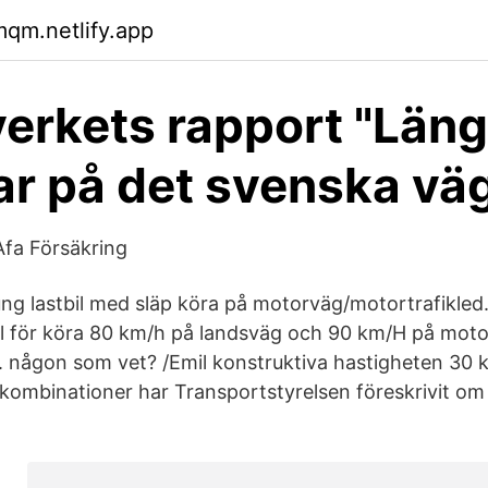
mqm.netlify.app
verkets rapport "Läng
lar på det svenska vä
Afa Försäkring
ung lastbil med släp köra på motorväg/motortrafikled.
bil för köra 80 km/h på landsväg och 90 km/H på mot
 någon som vet? /Emil konstruktiva hastigheten 30 k
kombinationer har Transportstyrelsen föreskrivit om 