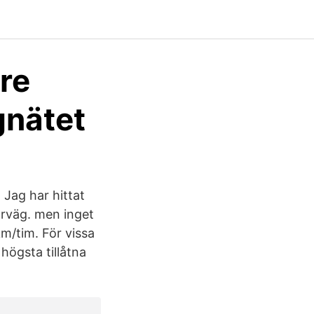
re
gnätet
 Jag har hittat
orväg. men inget
m/tim. För vissa
högsta tillåtna