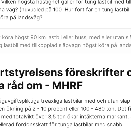
 Vilken högsta hastighet gäller för tung lastbil med ti
a väg? (huvudled på 100 Hur fort får en tung lastbil 
köra på landsväg?
r köra högst 90 km lastbil eller buss, med eller utan s
ng lastbil med tillkopplad släpvagn högst köra på land
tstyrelsens föreskrifter 
a råd om - MHRF
ägavgiftspliktiga treaxliga lastbilar med och utan släp 
n ökning på 2 - 10 procent eller 100 - 480 ton. Det f
lar med totalvikt över 3,5 ton ökar intäkterna markant.
erad fordonsskatt för tunga lastbilar med snabb.