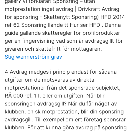
gäller? Vi förklarar! Sponsring – utan
motprestation inget avdrag | Drivkraft Avdrag
för sponsring - Skattenytt Sponsring) HFD 2014
ref 62 Sponsring llande tt Hur ser HFD . Denna
guide gällande skatteregler för profilprodukter
ger en fingervisning vad som är avdragsgillt för
givaren och skattefritt för mottagaren.
Stig wennerström grav
4 Avdrag medges i princip endast för sådana
utgifter om de motsvaras av direkta
motprestationer från det sponsrade subjektet,
RÅ 000 ref. 1 I, eller om utgiften När blir
sponsringen avdragsgill? När du får något av
klubben, en sk motprestation, blir din sponsring
avdragsgill. Till exempel om ert företag sponsrar
klubben För att kunna göra avdrag på sponsring