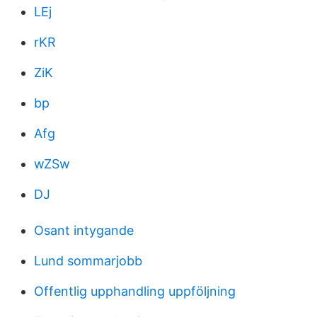
LEj
rKR
ZiK
bp
Afg
wZSw
DJ
Osant intygande
Lund sommarjobb
Offentlig upphandling uppföljning