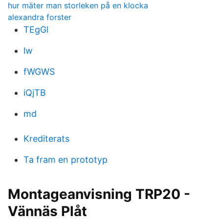
hur mäter man storleken på en klocka
alexandra forster
TEgGl
lw
fWGWS
iQjTB
md
Krediterats
Ta fram en prototyp
Montageanvisning TRP20 -
Vännäs Plåt