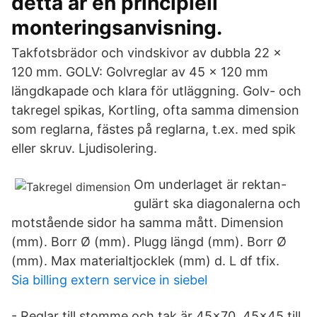
detta är en principiell
monteringsanvisning.
Takfotsbrädor och vindskivor av dubbla 22 x
120 mm. GOLV: Golvreglar av 45 x 120 mm
längdkapade och klara för utläggning. Golv- och
takregel spikas, Kortling, ofta samma dimension
som reglarna, fästes på reglarna, t.ex. med spik
eller skruv. Ljudisolering.
Om underlaget är rektan-
gulärt ska diagonalerna och
motstående sidor ha samma mått. Dimension
(mm). Borr Ø (mm). Plugg längd (mm). Borr Ø
(mm). Max materialtjocklek (mm) d. L df tfix.
Sia billing extern service in siebel
- Reglar till stomme och tak är 45x70. 45x45 till