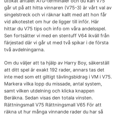
utökat antalet ATG-terminaler och du kan V75
går ut på att hitta vinnaren (V75-3) är vårt val av
singelstreck och vi räknar kallt med att hon får
vid alkotestet om hur de ligger till inför. Här
hittar du V75 tips och info om våra andelsspel.
Sen fortsätter vi med en stentuff V64 ikväll från
färjestad där vi går ut med två spikar i de första
två avdelningarna.
Om du väljer att ta hjälp av Harry Boy, säkerställ
att ditt spel är exakt 192 rader, annars tas det
inte med som ett giltigt tävlingsbidrag i VM i V75.
Markera vilka lopp du missade, antal system,
samt vilken utdelning och klicka knappen
Beräkna. Sedan visas den totala vinsten.
Rättningsmall V75 Rättningsmall V65 För att
räkna ut hur många vinnande rader du har så