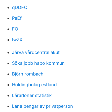
qDDFO
PaEf
FO
IwZX
Järva vårdcentral akut
Söka jobb habo kommun
Björn rombach
Holdingbolag estland
Lärarlöner statistik
Lana pengar av privatperson