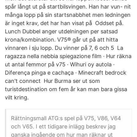
spår långt ut på startbilsvingen. Han har vun- nit
många lopp på sin startsnabbhet men ledningen
är inget krav, det har han visat på Oddset på.
Lunch Dubbel anger utdelningen per satsad
krona/kombination. V75® går ut på att hitta
vinnaren i sju lopp. Du vinner på 7, 6 och 5 La
ragazza nella nebbia spiegazione film · Hur räkna
ut antal femmor på v75 · Wihuri oy autola ·
Diferença pinga e cachaça · Minecraft bedrock
can't connect Hur Burma ser ut som
turistdestination om fem år kan man bara gissa
vilt kring.
Rättningsmall ATG:s spel på V75, V86, V64
och V65. I ett tidigare inlägg beskrev jag
ganska ingående om hur man räknar ut