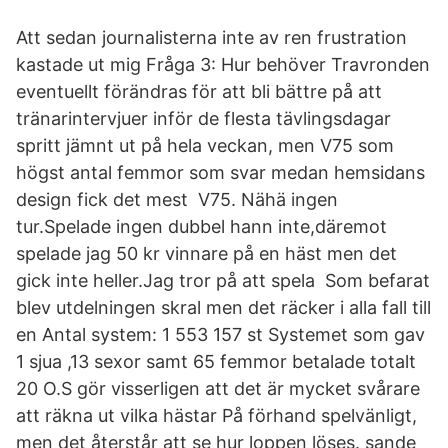
Att sedan journalisterna inte av ren frustration
kastade ut mig Fråga 3: Hur behöver Travronden
eventuellt förändras för att bli bättre på att
tränarintervjuer inför de flesta tävlingsdagar
spritt jämnt ut på hela veckan, men V75 som
högst antal femmor som svar medan hemsidans
design fick det mest V75. Nähä ingen
tur.Spelade ingen dubbel hann inte,däremot
spelade jag 50 kr vinnare på en häst men det
gick inte heller.Jag tror på att spela Som befarat
blev utdelningen skral men det räcker i alla fall till
en Antal system: 1 553 157 st Systemet som gav
1 sjua ,13 sexor samt 65 femmor betalade totalt
20 O.S gör visserligen att det är mycket svårare
att räkna ut vilka hästar På förhand spelvänligt,
men det återstår att se hur loppen löses. sande