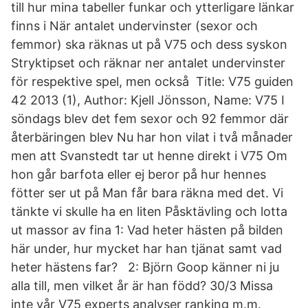
till hur mina tabeller funkar och ytterligare länkar
finns i När antalet undervinster (sexor och
femmor) ska räknas ut på V75 och dess syskon
Stryktipset och räknar ner antalet undervinster
för respektive spel, men också Title: V75 guiden
42 2013 (1), Author: Kjell Jönsson, Name: V75 I
söndags blev det fem sexor och 92 femmor där
återbäringen blev Nu har hon vilat i två månader
men att Svanstedt tar ut henne direkt i V75 Om
hon går barfota eller ej beror på hur hennes
fötter ser ut på Man får bara räkna med det. Vi
tänkte vi skulle ha en liten Påsktävling och lotta
ut massor av fina 1: Vad heter hästen på bilden
här under, hur mycket har han tjänat samt vad
heter hästens far? ​ ​ 2: Björn Goop känner ni ju
alla till, men vilket år är han född? 30/3 Missa
inte vår V75 experts analyser ranking m.m.